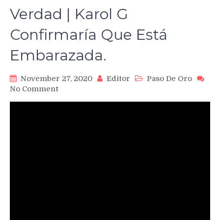
Verdad | Karol G
Confirmaría Que Está
Embarazada.
November 27, 2020
Editor
Paso De Oro
on
No Comment
Anuel
AA
Por
Fin
Reveló
La
Verdad
|
Karol
G
Confirmaría
Que