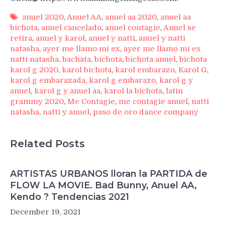
anuel 2020
,
Anuel AA
,
anuel aa 2020
,
anuel aa
bichota
,
anuel cancelado
,
anuel contagie
,
Anuel se
retira
,
anuel y karol
,
anuel y natti
,
anuel y natti
natasha
,
ayer me llamo mi ex
,
ayer me llamo mi ex
natti natasha
,
bachata
,
bichota
,
bichota anuel
,
bichota
karol g 2020
,
karol bichota
,
karol embarazo
,
Karol G
,
karol g embarazada
,
karol g embarazo
,
karol g y
anuel
,
karol g y anuel aa
,
karol la bichota
,
latin
grammy 2020
,
Me Contagie
,
me contagie anuel
,
natti
natasha
,
natti y anuel
,
paso de oro dance company
Related Posts
ARTISTAS URBANOS lloran la PARTIDA de
FLOW LA MOVIE. Bad Bunny, Anuel AA,
Kendo ? Tendencias 2021
December 19, 2021