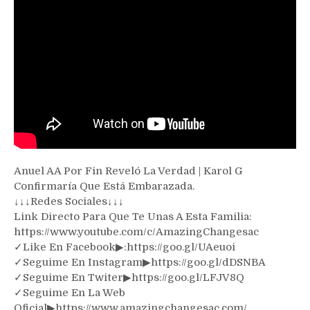
Está
Embarazada.
Anuel AA Por Fin Reveló La Verdad | Karol G
Confirmaría Que Está Embarazada.
↓↓↓Redes Sociales↓↓↓
Link Directo Para Que Te Unas A Esta Familia:
https://www.youtube.com/c/AmazingChangesac
✓Like En Facebook▶:https://goo.gl/UAeuoi
✓Seguime En Instagram▶https://goo.gl/dDSNBA
✓Seguime En Twiter▶https://goo.gl/LFJV8Q
✓Seguime En La Web
Oficial▶https://www.amazingchangesac.com/