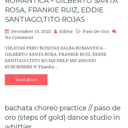
ROMANTICA – GILBERTO SANTA
ROSA, FRANKIE RUIZ, EDDIE
SANTIAGO,TITO ROJAS
December 13, 2021
Editor
Paso De Oro
on
No Comment
VIEJITAS
VIEJITAS PERO BONITAS SALSA ROMANTICA –
PERO
GILBERTO SANTA ROSA, FRANKIE RUIZ, EDDIE
BONITAS
SANTIAGO,TITO ROJAS HELP ME 200.000
SALSA
SUBCRIBERS !!! Thanks…
ROMANTICA
–
GILBERTO
Read More
SANTA
ROSA,
FRANKIE
RUIZ,
bachata choreo practice // paso de
EDDIE
SANTIAGO,TITO
oro (steps of gold) dance studio in
ROJAS
whittier