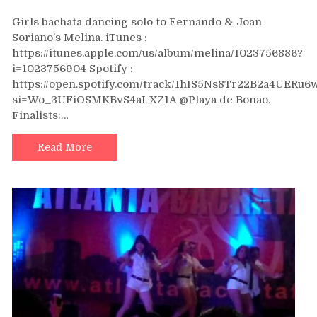
Bachata
Girls bachata dancing solo to Fernando & Joan
dance
Soriano’s Melina. iTunes :
solo
https://itunes.apple.com/us/album/melina/1023756886?
–
i=1023756904 Spotify :
Melina
https://open.spotify.com/track/1hIS5Ns8Tr22B2a4UERu6
–
Fernando
si=Wo_3UFiOSMKBvS4aI-XZ1A @Playa de Bonao.
Soriano
Finalists:…
&
Joan
Read More
Soriano