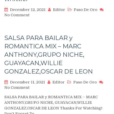
December 12, 2021
Editor
Paso De Oro
on
No Comment
bachata
choreo
practice
//
SALSA PARA BAILAR y
paso
ROMANTICA MIX – MARC
de
oro
ANTHONY,GRUPO NICHE,
(steps
GUAYACAN,WILLIE
of
gold)
GONZALEZ,OSCAR DE LEON
dance
studio
December 11, 2021
Editor
Paso De Oro
in
on
No Comment
whittier
SALSA
SALSA PARA BAILAR y ROMANTICA MIX – MARC
PARA
ANTHONY,GRUPO NICHE, GUAYACAN,WILLIE
BAILAR
GONZALEZ,OSCAR DE LEON Thanks For Watching!
y
Don’t Forget To…