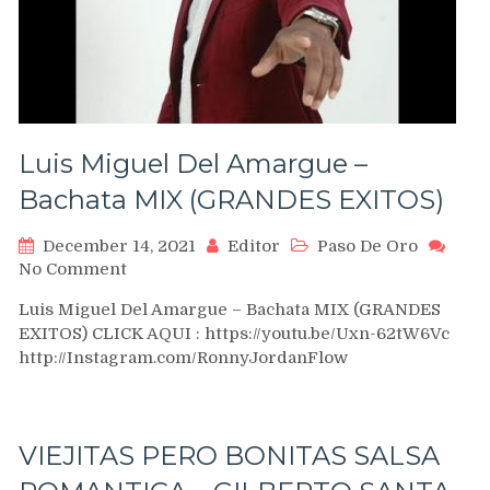
ROMEO
SANTOS
–
PRINCE
ROYCE
Luis Miguel Del Amargue –
Bachata MIX (GRANDES EXITOS)
December 14, 2021
Editor
Paso De Oro
on
No Comment
Luis
Luis Miguel Del Amargue – Bachata MIX (GRANDES
Miguel
EXITOS) CLICK AQUI : https://youtu.be/Uxn-62tW6Vc
Del
http://Instagram.com/RonnyJordanFlow
Amargue
–
Bachata
MIX
VIEJITAS PERO BONITAS SALSA
(GRANDES
EXITOS)