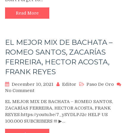
ROMANTICA
MIX
–
Read More
MARC
ANTHONY,GRUPO
NICHE,
GUAYACAN,WILLIE
EL MEJOR MIX DE BACHATA –
GONZALEZ,OSCAR
DE
ROMEO SANTOS, ZACARÍAS
LEON
FERREIRA, HECTOR ACOSTA,
FRANK REYES
December 10, 2021
Editor
Paso De Oro
on
No Comment
EL
EL MEJOR MIX DE BACHATA – ROMEO SANTOS,
MEJOR
ZACARÍAS FERREIRA, HECTOR ACOSTA, FRANK
MIX
REYES:https://youtu.be/7_ySYDLPJ2c HELP US
DE
100.000 SUBCRIBERS !!! ▶…
BACHATA
–