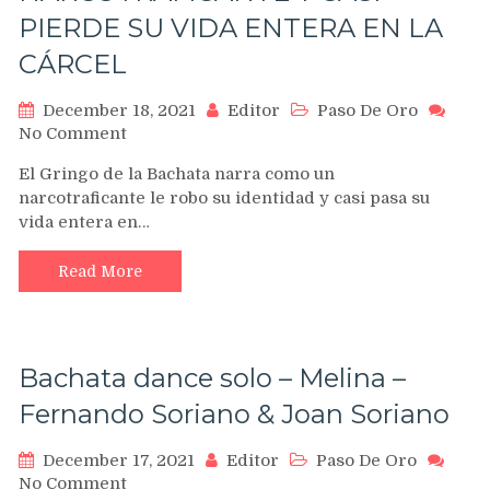
AA,
PIERDE SU VIDA ENTERA EN LA
Kendo
?
CÁRCEL
Tendencias
2021
December 18, 2021
Editor
Paso De Oro
on
No Comment
LO
El Gringo de la Bachata narra como un
CONFUNDIERON
narcotraficante le robo su identidad y casi pasa su
CON
vida entera en…
UN
NARCOTRAFICANTE
Y
Read More
CASI
PIERDE
SU
VIDA
Bachata dance solo – Melina –
ENTERA
EN
Fernando Soriano & Joan Soriano
LA
CÁRCEL
December 17, 2021
Editor
Paso De Oro
on
No Comment