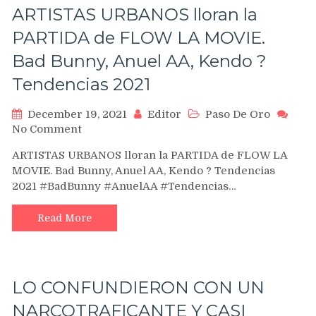
ARTISTAS URBANOS lloran la
PARTIDA de FLOW LA MOVIE.
Bad Bunny, Anuel AA, Kendo ?
Tendencias 2021
December 19, 2021
Editor
Paso De Oro
on
No Comment
ARTISTAS
ARTISTAS URBANOS lloran la PARTIDA de FLOW LA
URBANOS
MOVIE. Bad Bunny, Anuel AA, Kendo ? Tendencias
lloran
2021 #BadBunny #AnuelAA #Tendencias…
la
PARTIDA
de
Read More
FLOW
LA
MOVIE.
Bad
LO CONFUNDIERON CON UN
Bunny,
Anuel
NARCOTRAFICANTE Y CASI