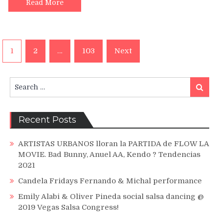
ROMEO
Read More
SANTOS,
ZACARÍAS
FERREIRA,
HECTOR
Posts
1
2
…
103
Next
ACOSTA,
navigation
FRANK
REYES
Search
Search
for:
Recent Posts
ARTISTAS URBANOS lloran la PARTIDA de FLOW LA
MOVIE. Bad Bunny, Anuel AA, Kendo ? Tendencias
2021
Candela Fridays Fernando & Michal performance
Emily Alabi & Oliver Pineda social salsa dancing @
2019 Vegas Salsa Congress!