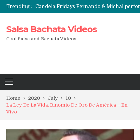
Candela Fridays Fernando & Michal perf
Trending :
Salsa Bachata Videos
Cool Salsa and Bachata Videos
Home
2020
July
10
La Ley De La Vida, Binomio De Oro De América – En
Vivo